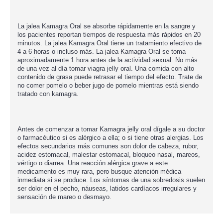
La jalea Kamagra Oral se absorbe rápidamente en la sangre y
los pacientes reportan tiempos de respuesta más rápidos en 20
minutos. La jalea Kamagra Oral tiene un tratamiento efectivo de
4 a 6 horas o incluso más. La jalea Kamagra Oral se toma
aproximadamente 1 hora antes de la actividad sexual. No más
de una vez al día tomar viagra jelly oral. Una comida con alto
contenido de grasa puede retrasar el tiempo del efecto. Trate de
no comer pomelo o beber jugo de pomelo mientras está siendo
tratado con kamagra.
Antes de comenzar a tomar Kamagra jelly oral dígale a su doctor
o farmacéutico si es alérgico a ella; o si tiene otras alergias. Los
efectos secundarios más comunes son dolor de cabeza, rubor,
acidez estomacal, malestar estomacal, bloqueo nasal, mareos,
vértigo o diarrea. Una reacción alérgica grave a este
medicamento es muy rara, pero busque atención médica
inmediata si se produce. Los síntomas de una sobredosis suelen
ser dolor en el pecho, náuseas, latidos cardíacos irregulares y
sensación de mareo o desmayo.