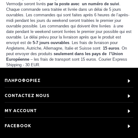
Vermodje seront livrés
par
la poste
avec
un numéro de suivi
.
Chaque commande sera traitée et livrée dans un délai de 5 jours
ouvrables. Les commandes qui sont faites après 6 heures de l’après-
midi pendant les jours du weekend seront traitées le premier jour
ouvrable possible. Les commandes qui doivent être livrées à une
date pendant le weekend seront livrées le premier jour possible qui est
ouvrable. Le délai prévu pour la livraison après que le produit est
envoyé est de
5-7 jours ouvrables
. Les frais de livraison pour
Angleterre, Autriche, Allemagne, Italie et Suisse sont
15 euros
. On
peut envoyer des produits
seulement dans les pays de l’Union
Européenne
– les frais de transport sont 15 euros. Courier Express
Shipping - 30 EUR.
ΠΛΗΡΟΦΟΡΙΕΣ
CONTACTEZ NOUS
MY ACCOUNT
FACEBOOK