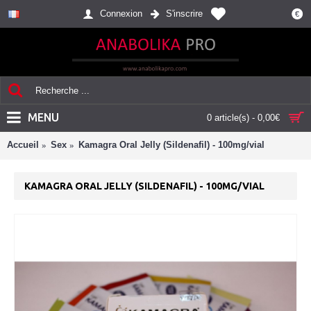
Connexion
S'inscrire
€
MENU
0 article(s) - 0,00€
Accueil
Sex
Kamagra Oral Jelly (Sildenafil) - 100mg/vial
KAMAGRA ORAL JELLY (SILDENAFIL) - 100MG/VIAL