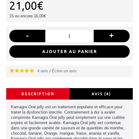
21,00€
15 ou encore 16,00€
-
+
AJOUTER AU PANIER
4 avis
Écrire un avis
/
DESCRIPTION
AVIS (4)
Kamagra Oral jelly est un traitement populaire et efficace pour
traiter la dysfonction érectile. Contrairement à dur à avaler
comprimés Kamagra Oral jelly peut simplement sur une cuillère
exprès et facilement avalée. Kamagra Oral jelly est contenue
dans une grande variété de saveurs et de quantités de menthe,
chocolat, banane, Orange, mangue, fraise, ananas et vanille.
Kamagra Oral jelly est rapidement absorbé dans le sang et les