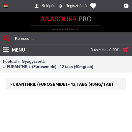
Belépés
Regisztráció
€
MENU
0 termék - 0,00€
Főoldal
Gyógyszertár
FURANTHRIL (Furosemide) - 12 tabs (40mg/tab)
FURANTHRIL (FUROSEMIDE) - 12 TABS (40MG/TAB)