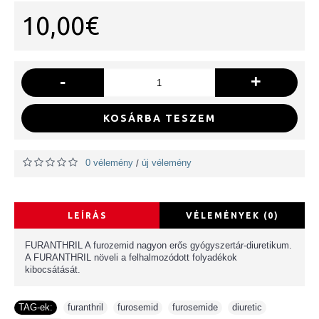
10,00€
-
+
KOSÁRBA TESZEM
0 vélemény
új vélemény
/
LEÍRÁS
VÉLEMÉNYEK (0)
FURANTHRIL A furozemid nagyon erős gyógyszertár-diuretikum.
A FURANTHRIL növeli a felhalmozódott folyadékok
kibocsátását.
TAG-ek:
furanthril
,
furosemid
,
furosemide
,
diuretic
,