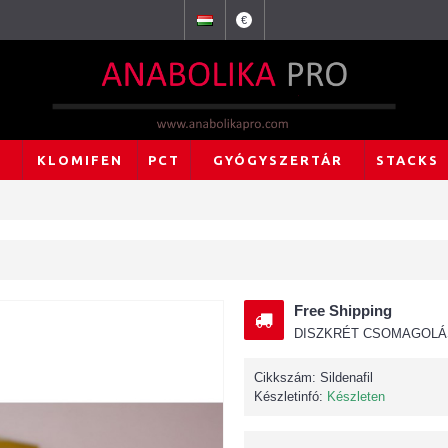
€
L
KLOMIFEN
PCT
GYÓGYSZERTÁR
STACKS
Free Shipping
DISZKRÉT CSOMAGOLÁS.
Cikkszám:
Sildenafil
Készletinfó:
Készleten