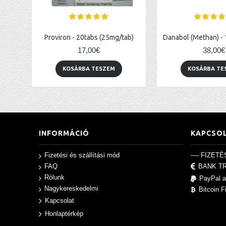
Proviron - 20tabs (25mg/tab)
17,00€
38,00€
KOSÁRBA TESZEM
KOSÁRBA TE
INFORMÁCIÓ
KAPCSO
---- FIZETÉ
Fizetési és szállítási mód
FAQ
BANK T
Rólunk
PayPal a
Nagykereskedelmi
Bitcoin F
Kapcsolat
Honlaptérkép