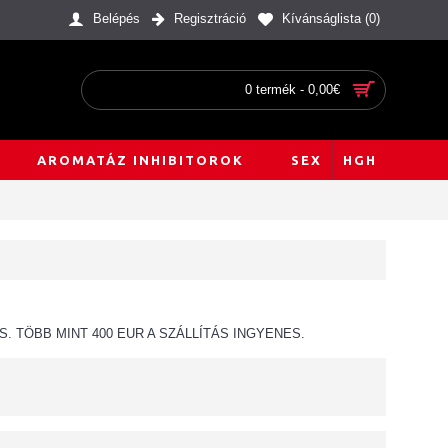
Belépés
Regisztráció
Kívánságlista (
0
)
0 termék - 0,00€
AROMATÁZ INHIBITOROK
SEX
HGH
 TÖBB MINT 400 EUR A SZÁLLÍTÁS INGYENES.