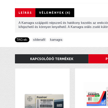
LEÍRÁS
VÉLEMÉNYEK (4)
A Kamagra szájápoló népszerű és hatékony kezelés az erekciós
kifejezhető és könnyen lenyelhető. A Kamagra orális zselé kül
TAG-ek:
sildenafil
,
kamagra
KAPCSOLÓDÓ TERMÉKEK
P