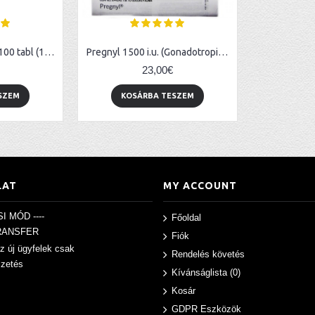
Danabol (Methan) - 100 tabl (10mg/tabl)
Pregnyl 1500 i.u. (Gonadotropin Chorionic)
23,00€
SZEM
KOSÁRBA TESZEM
LAT
MY ACCOUNT
SI MÓD ----
Főoldal
RANSFER
Fiók
z új ügyfelek csak
Rendelés követés
izetés
Kívánságlista (
0
)
Kosár
GDPR Eszközök