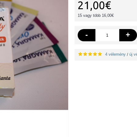
21,00€
15 vagy több 16,00€
-
+
4 vélemény
új 
/