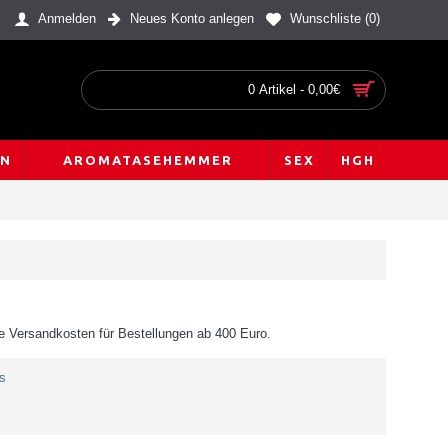
Anmelden
Neues Konto anlegen
Wunschliste (
0
)
0 Artikel - 0,00€
EN
AROMATASEHEMMER
SEX
HGH
e Versandkosten für Bestellungen ab 400 Euro.
s