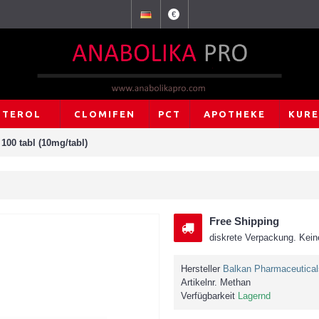
€
UTEROL
CLOMIFEN
PCT
APOTHEKE
KUR
100 tabl (10mg/tabl)
Free Shipping
diskrete Verpackung. Kein
Hersteller
Balkan Pharmaceutical
Artikelnr.
Methan
Verfügbarkeit
Lagernd