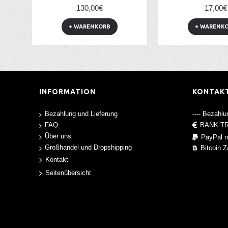
130,00€
17,00€
+ WARENKORB
+ WARENK
INFORMATION
KONTAK
---- Bezahlun
Bezahlung und Lieferung
FAQ
BANK T
Über uns
PayPal n
Großhandel und Dropshipping
Bitcoin 
Kontakt
Seitenübersicht