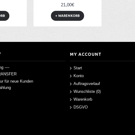
21,00€
ORB
+ WARENKORB
T
MY ACCOUNT
g ----
Start
RANSFER
Konto
ur für neue Kunden
Auftragsverlauf
Zahlung
Wunschliste (
0
)
Warenkorb
DSGVO