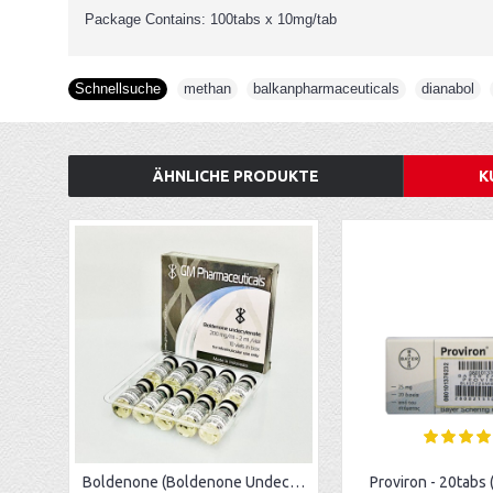
Package Contains: 100tabs x 10mg/tab
Schnellsuche
methan
,
balkanpharmaceuticals
,
dianabol
,
ÄHNLICHE PRODUKTE
K
Boldenone (Boldenone Undecylenate) - 2ml/vial (200mg/1ml)
Proviron - 20tabs