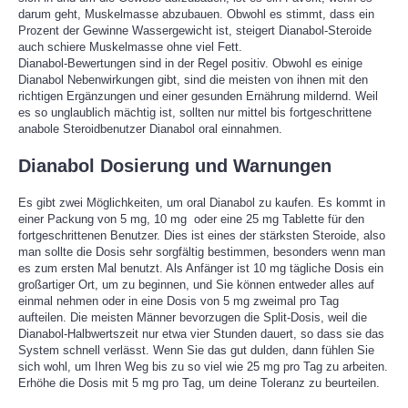
darum geht, Muskelmasse abzubauen. Obwohl es stimmt, dass ein
Prozent der Gewinne Wassergewicht ist, steigert Dianabol-Steroide
auch schiere Muskelmasse ohne viel Fett.
Dianabol-Bewertungen sind in der Regel positiv. Obwohl es einige
Dianabol Nebenwirkungen gibt, sind die meisten von ihnen mit den
richtigen Ergänzungen und einer gesunden Ernährung mildernd. Weil
es so unglaublich mächtig ist, sollten nur mittel bis fortgeschrittene
anabole Steroidbenutzer Dianabol oral einnahmen.
Dianabol Dosierung und Warnungen
Es gibt zwei Möglichkeiten, um oral Dianabol zu kaufen. Es kommt in
einer Packung von 5 mg, 10 mg oder eine 25 mg Tablette für den
fortgeschrittenen Benutzer. Dies ist eines der stärksten Steroide, also
man sollte die Dosis sehr sorgfältig bestimmen, besonders wenn man
es zum ersten Mal benutzt. Als Anfänger ist 10 mg tägliche Dosis ein
großartiger Ort, um zu beginnen, und Sie können entweder alles auf
einmal nehmen oder in eine Dosis von 5 mg zweimal pro Tag
aufteilen. Die meisten Männer bevorzugen die Split-Dosis, weil die
Dianabol-Halbwertszeit nur etwa vier Stunden dauert, so dass sie das
System schnell verlässt. Wenn Sie das gut dulden, dann fühlen Sie
sich wohl, um Ihren Weg bis zu so viel wie 25 mg pro Tag zu arbeiten.
Erhöhe die Dosis mit 5 mg pro Tag, um deine Toleranz zu beurteilen.