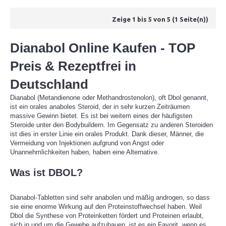
Zeige 1 bis 5 von 5 (1 Seite(n))
Dianabol Online Kaufen - TOP
Preis & Rezeptfrei in
Deutschland
Dianabol (Metandienone oder Methandrostenolon), oft Dbol genannt,
ist ein orales anaboles Steroid, der in sehr kurzen Zeiträumen
massive Gewinn bietet. Es ist bei weitem eines der häufigsten
Steroide unter den Bodybuildern. Im Gegensatz zu anderen Steroiden
ist dies in erster Linie ein orales Produkt. Dank dieser, Männer, die
Vermeidung von Injektionen aufgrund von Angst oder
Unannehmlichkeiten haben, haben eine Alternative.
Was ist DBOL?
Dianabol-Tabletten sind sehr anabolen und mäßig androgen, so dass
sie eine enorme Wirkung auf den Proteinstoffwechsel haben. Weil
Dbol die Synthese von Proteinketten fördert und Proteinen erlaubt,
sich in und um die Gewebe aufzubauen, ist es ein Favorit, wenn es