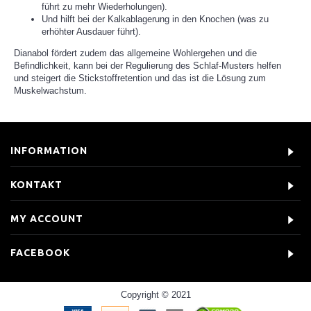
führt zu mehr Wiederholungen).
Und hilft bei der Kalkablagerung in den Knochen (was zu
erhöhter Ausdauer führt).
Dianabol fördert zudem das allgemeine Wohlergehen und die
Befindlichkeit, kann bei der Regulierung des Schlaf-Musters helfen
und steigert die Stickstoffretention und das ist die Lösung zum
Muskelwachstum.
INFORMATION
KONTAKT
MY ACCOUNT
FACEBOOK
Copyright © 2021