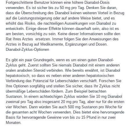
Fortgeschrittene Benutzer können eine höhere Dianabol-Dosis
verwenden. Es ist sicher bis zu 50 mg pro Tag. Denken Sie daran,
dass die Überschreitung des Dianabol keinen weiteren Vorteil in Bezug
auf die Leistungssteigerung oder auf andere Weise bietet, und es
erhöht das Risiko, die nachteiligen Auswirkungen von Dianabol zu
entwickeln. Einige dieser Effekte können dauerhaft sein, also ist es
am besten, vorsichtig zu sein. Keine dieser Informationen sollte den
Rat Ihres Arztes ersetzen. Immer folgen Sie den Anweisungen des
Arztes in Bezug auf Medikamente, Ergänzungen und Dosen.
Dianabol-Zyklus-Optionen
Es gibt ein paar Grundregeln, wenn es um einen guten Dianabol-
Zyklus geht. Zuerst sollten Sie niemals Dianabol mit einem anderen
oralen anabolen Steroid verbinden. Wie bereits erwähnt, ist Dianabol
hepatotoxisch, so dass es neben einer anderen hepatotoxischen
Verbindung das Potenzial für Leberschäden verschärft. Forschen Sie
Ihre Optionen sorgfältig und stellen Sie sicher, dass Ihr Zyklus nicht
übermäßige Leberschäden fördern. Zum Beispiel betrachten
Sustanon. In einem achtwöchigen Zyklus würden Sie 10 mg Dianabol
zweimal pro Tag also insgesamt 20 mg pro Tag, aber nur für die ersten
vier Wochen. Dann würden Sie auch 500 mg Sustanon pro Woche für
die gesamten acht Wochen verwenden. Dies bietet eine hervorragende
Basis für hervorragende Gewinne von bis zu 15 Pfund in nur zwei
Monaten.