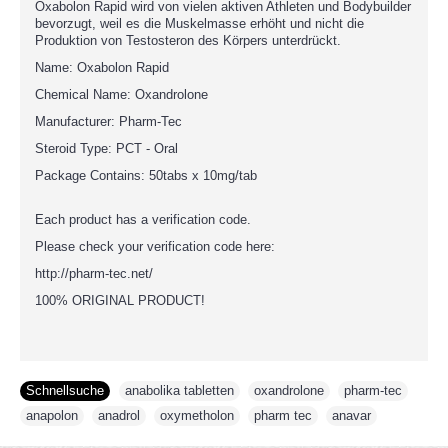
Oxabolon Rapid wird von vielen aktiven Athleten und Bodybuilder
bevorzugt, weil es die Muskelmasse erhöht und nicht die
Produktion von Testosteron des Körpers unterdrückt.
Name: Oxabolon Rapid
Chemical Name: Oxandrolone
Manufacturer: Pharm-Tec
Steroid Type: PCT - Oral
Package Contains: 50tabs x 10mg/tab
Each product has a verification code.
Please check your verification code here:
http://pharm-tec.net/
100% ORIGINAL PRODUCT!
Schnellsuche
anabolika tabletten
,
oxandrolone
,
pharm-tec
,
anapolon
,
anadrol
,
oxymetholon
,
pharm tec
,
anavar