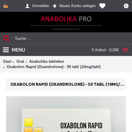
Anmelden
Neues Konto anlegen
€
MENU
0 Artikel - 0,00€
Start
Oral
Anabolika tabletten
Oxabolon Rapid (Oxandrolone) - 50 tabl (10mg/tabl)
OXABOLON RAPID (OXANDROLONE) - 50 TABL (10MG/TABL)