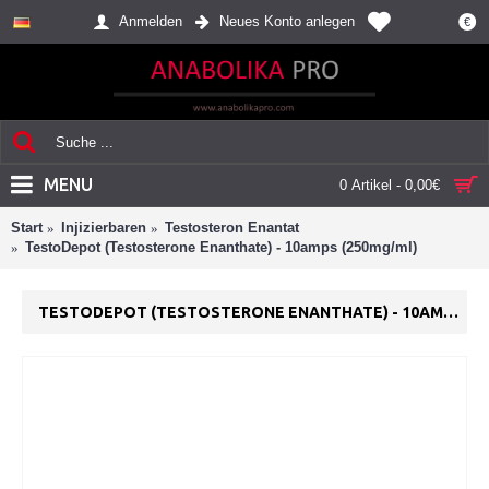
Anmelden
Neues Konto anlegen
€
MENU
0 Artikel - 0,00€
Start
Injizierbaren
Testosteron Enantat
TestoDepot (Testosterone Enanthate) - 10amps (250mg/ml)
TESTODEPOT (TESTOSTERONE ENANTHATE) - 10AMPS (250MG/ML)