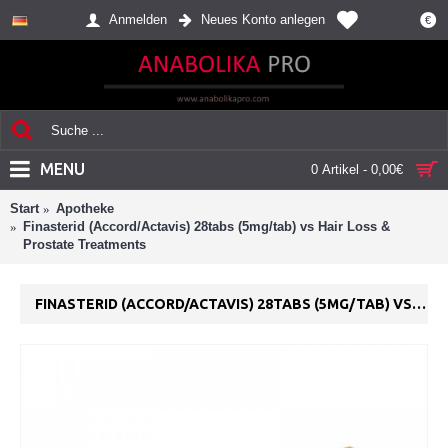
Anmelden
Neues Konto anlegen
€
MENU
0 Artikel - 0,00€
Start
Apotheke
Finasterid (Accord/Actavis) 28tabs (5mg/tab) vs Hair Loss &
Prostate Treatments
FINASTERID (ACCORD/ACTAVIS) 28TABS (5MG/TAB) VS HAIR LOSS & PROSTATE TREATMENTS