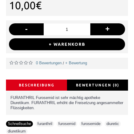
10,00€
-
+
+ WARENKORB
0 Bewertungen
+ Bewertung
/
BESCHREIBUNG
BEWERTUNGEN (0)
FURANTHRIL Furosemid ist sehr mächtig apotheke
Diuretikum. FURANTHRIL erhöht die Freisetzung angesammelter
Flüssigkeiten.
Schnellsuche
furanthril
,
furosemid
,
furosemide
,
diuretic
,
diuretikum